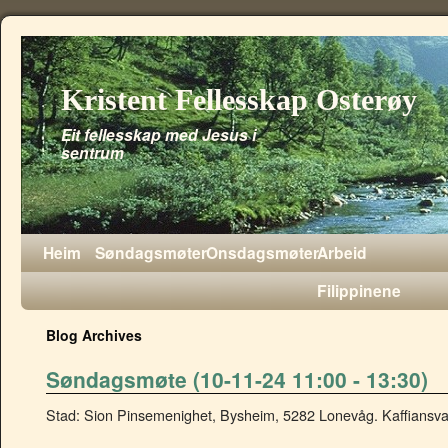
Kristent Fellesskap Osterøy
Eit fellesskap med Jesus i
sentrum
Heim
Søndagsmøter
Onsdagsmøter
Arbeid
Filippinene
Blog Archives
Søndagsmøte (10-11-24 11:00 - 13:30)
Stad: Sion Pinsemenighet, Bysheim, 5282 Lonevåg. Kaffiansva