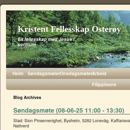
Kristent Fellesskap Osterøy
Eit fellesskap med Jesus i
sentrum
Heim
Søndagsmøter
Onsdagsmøter
Arbeid
Filippinene
Blog Archives
Søndagsmøte (08-06-25 11:00 - 13:30)
Stad: Sion Pinsemenighet, Bysheim, 5282 Lonevåg. Kaffiansvar:
Nattverd