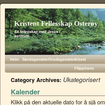
Kristent Fellesskap Osterøy
Eit fellesskap med Jesus i
sentrum
Heim
Søndagsmøter
Onsdagsmøter
Arbeid
Filippinene
Ukategorisert
Category Archives:
Kalender
Klikk på den aktuelle dato for å sjå 