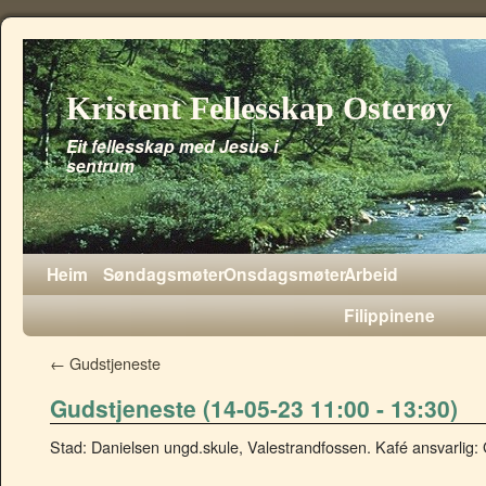
Kristent Fellesskap Osterøy
Eit fellesskap med Jesus i
sentrum
Heim
Søndagsmøter
Onsdagsmøter
Arbeid
Filippinene
←
Gudstjeneste
Gudstjeneste (14-05-23 11:00 - 13:30)
Stad: Danielsen ungd.skule, Valestrandfossen. Kafé ansvarlig: 